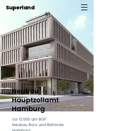
Superland
Neubau
Hauptzollamt
Hamburg
ca. 12.000 qm BGF
Neubau Büro und Behörde
Hamburg