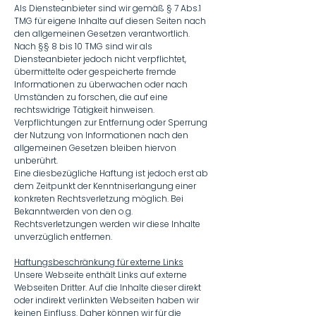
Als Diensteanbieter sind wir gemäß § 7 Abs.1
TMG für eigene Inhalte auf diesen Seiten nach
den allgemeinen Gesetzen verantwortlich.
Nach §§ 8 bis 10 TMG sind wir als
Diensteanbieter jedoch nicht verpflichtet,
übermittelte oder gespeicherte fremde
Informationen zu überwachen oder nach
Umständen zu forschen, die auf eine
rechtswidrige Tätigkeit hinweisen.
Verpflichtungen zur Entfernung oder Sperrung
der Nutzung von Informationen nach den
allgemeinen Gesetzen bleiben hiervon
unberührt.
Eine diesbezügliche Haftung ist jedoch erst ab
dem Zeitpunkt der Kenntniserlangung einer
konkreten Rechtsverletzung möglich. Bei
Bekanntwerden von den o.g.
Rechtsverletzungen werden wir diese Inhalte
unverzüglich entfernen.
Haftungsbeschränkung für externe Links
Unsere Webseite enthält Links auf externe
Webseiten Dritter. Auf die Inhalte dieser direkt
oder indirekt verlinkten Webseiten haben wir
keinen Einfluss. Daher können wir für die