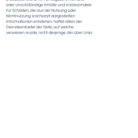
oder unvollständige Inhalte und insbesondere
für Schäden, die aus der Nutzung oder
Nichtnutzung solcherart dargestellten
Informationen entstehen, haftet allein der
Diensteanbieter der Seite, auf welche
verwiesen wurde, nicht derjenige, der über Links
auf die jeweilige Veröffentlichung lediglich
verweist.
Werden uns Rechtsverletzungen bekannt,
werden die externen Links durch uns
unverzüglich entfernt.
Urheberrecht
Die auf unserer Webseite veröffentlichen
Inhalte und Werke unterliegen dem deutschen
Urheberrecht (
http://www.gesetze-im-
internet.de/bundesrecht/urhg/gesamt.pdf
) .
Die Vervielfältigung, Bearbeitung, Verbreitung
und jede Art der Verwertung des geistigen
Eigentums in ideeller und materieller Sicht des
Urhebers außerhalb der Grenzen des
Urheberrechtes bedürfen der vorherigen
schriftlichen Zustimmung des jeweiligen
Urhebers i.S.d. Urhebergesetzes
(
http://www.gesetze-im-